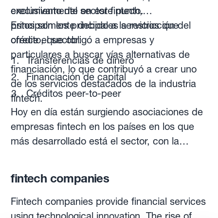
income statement items are translated at the
exclusivamente en este punto.
crecimiento del sector fintech,
current exchange rate. No matter what
principalmente debido a la restricción del
Estos son los principales servicios que
financial statement method is used, the
crédito, que obligó a empresas y
ofrece el sector:
resulting FX gains and losses are paper only,
particulares a buscar vías alternativas de
Transferencias de dinero
and rarely affect cash flows.
financiación, lo que contribuyó a crear uno
Financiación de capital
de los servicios destacados de la industria
Créditos peer-to-peer
fintech.
Tecnología móvil de pagos
Hoy en día están surgiendo asociaciones de
empresas fintech en los países en los que
Plataformas de trading e inversión
más desarrollado está el sector, con la
finalidad de impulsar la inversión y la
popularidad de sus servicios.
fintech companies
Fintech companies provide financial services
using technological innovation. The rise of