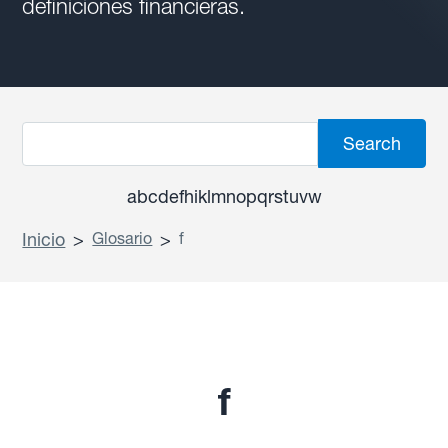
definiciones financieras.
a
b
c
d
e
f
h
i
k
l
m
n
o
p
q
r
s
t
u
v
w
Inicio
>
Glosario
>
f
f