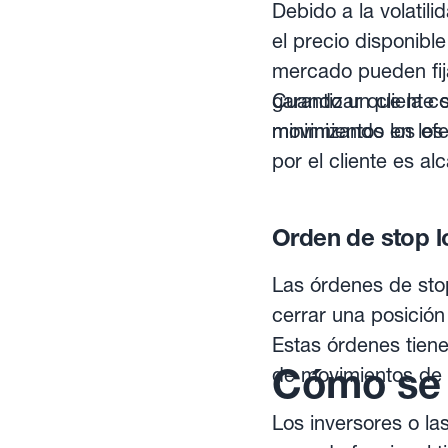
Debido a la volatil
el precio disponibl
mercado pueden fij
garantizar que la c
Cuando un cliente s
minimizando los efe
movimientos en los 
por el cliente es a
a través de platafo
forma inmediata.
Orden de stop l
Las órdenes de sto
cerrar una posición
Estas órdenes tiene
Cómo se 
de movimientos de
Los inversores o la