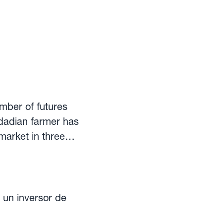
umber of futures
dadian farmer has
market in three
f
ure? If contract
h is then rounded
 un inversor de