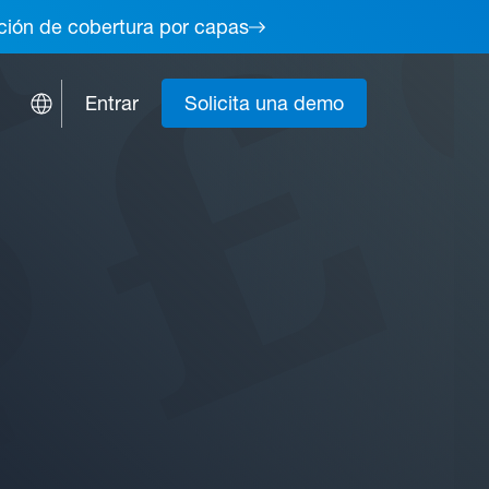
lución de cobertura por capas
Entrar
Solicita una demo