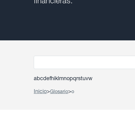
financieras.
a
b
c
d
e
f
h
i
k
l
m
n
o
p
q
r
s
t
u
v
w
Inicio
>
>
Glosario
o