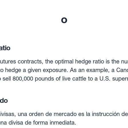
o
atio
futures contracts, the optimal hedge ratio is the n
 to hedge a given exposure. As an example, a Can
 sell 800,000 pounds of live cattle to a U.S. super
.65/pound. The spot USD-CAD rate is 1.1111. What number o
 used to hedge the resulting CAD 1,466,652 expos
ado
, then the farmer should buy 14.7 contracts, whic
visas, una orden de mercado es la instrucción de
na divisa de forma inmediata.