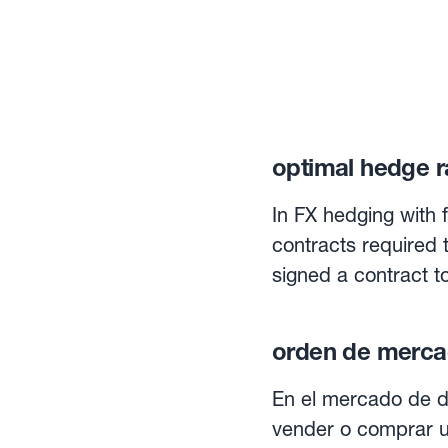
optimal hedge r
In FX hedging with 
contracts required
signed a contract to
months’ time, at USD 1
contracts should be
orden de merc
size is CAD 100,000
to 15.
En el mercado de di
vender o comprar u