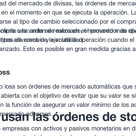
idad del mercado de divisas, las órdenes de merca
e en el momento en que se ejecuta la operación. 
arse al tipo de cambio seleccionado por el compr
ompra o la venta se realiza en el momento más op
olicita una orden de mercado, el proveedor de div
ctos adversos de la volatilidad.
tipos de cambio y ejecuta la operación cuando el
lcanzado. Esto es posible en gran medida gracias a
rmas en línea a través de las cuales se pueden c
oss
p loss son órdenes de mercado automáticas que 
 abierta con el objetivo de evitar que su valor se 
n la función de asegurar un valor mínimo de los ac
usan las órdenes de sto
 mercado adversos.
s empresas con activos y pasivos monetarios en div