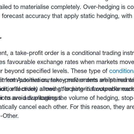
rds makes it impossible to benefit from advantage
ailed to materialise completely. Over-hedging is 
forecast accuracy that apply static hedging, with
 obliged to exchange the funds on the value date. 
tions. Firms that find themselves in a situation of
er payment terms may prefer open or ‘flexible’ forw
 unwind some of their hedges in order to free up c
r
borrowing capacity—a top-priority in situations of s
ing can be overcome with the right budget hedgi
t, a take-profit order is a conditional trading instr
grams that mix elements of static and dynamic hed
res favourable exchange rates when markets move 
ur beyond specified levels. These type of
condition
it from positive currency movements whilst mainta
ment Automation, take-profit orders are paired w
on, effectively allowing for potential outperforman
nditional order) aimed at locking-in favourable exc
ions are advantageous.
 to avoid duplicating the volume of hedging, stop
atically cancel each other. For this reason, they 
-Other.