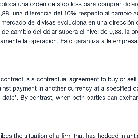
coloca una orden de stop loss para comprar dólare
8, una diferencia del 10% respecto al cambio ac
l mercado de divisas evoluciona en una dirección
o de cambio del dólar supera el nivel de 0,88, la o
camente la operación. Esto garantiza a la empresa
su operación aumentará por encima del 10%.
d
 contract is a contractual agreement to buy or sel
inst payment in another currency at a specified da
 date’. By contrast, when both parties can excha
 forward contract is said to be ‘open’. Sometimes known as a
’ contract, the outright forward is the simplest typ
reason, these forwards are widely used by busines
f losses due to adverse exchange rate movements.
bes the situation of a firm that has hedged in anti