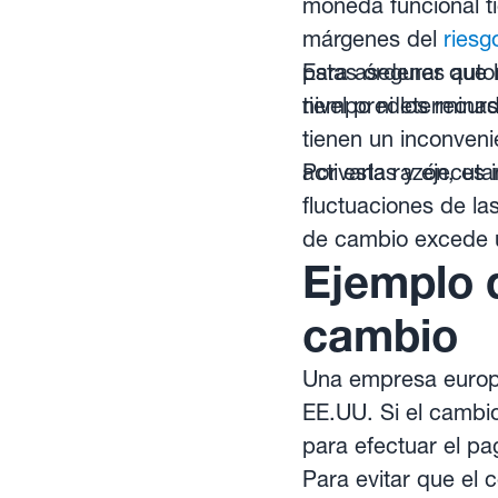
moneda funcional t
márgenes del
riesg
para asegurar que 
Estas órdenes auto
nivel predeterminad
tiempo ni los recur
tienen un inconven
activarlas y ejecut
Por esta razón, es 
fluctuaciones de las
de cambio excede u
Ejemplo d
cambio
Una empresa europe
EE.UU. Si el cambi
para efectuar el p
Para evitar que el 