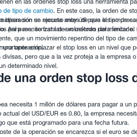
ienen en las órdenes stop loss una herramienta pa
o de tipo de cambio
. En este caso, la orden de sto
la operación se ejecuta antes de que el tipo de c
máticas son un recurso muy útil para las empresas
o. Así pues, se trata de un método para limitar el 
sos para monitorizar las evoluciones del mercado.
iente, que un movimiento repentino del tipo de c
ar una operación.
importante emplazar el stop loss en un nivel que p
 divisas, pero que a la vez proteja a la empresa o a
n determinado nivel.
e una orden stop loss d
a necesita 1 millón de dólares para pagar a un 
o actual del USD/EUR es 0.80, la empresa necesit
ago que está programado para una fecha futura.
coste de la operación se encarezca si el euro se d