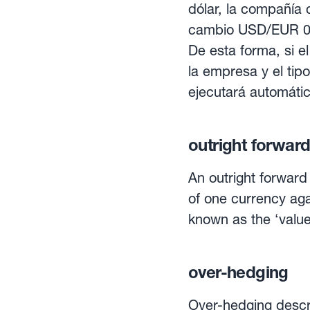
dólar, la compañía 
cambio USD/EUR 0,8
De esta forma, si e
la empresa y el tip
ejecutará automáti
caso, el coste de 
outright forwar
An outright forward
of one currency aga
known as the ‘value
before the value date, the
‘fixed’ or ‘standard
over-hedging
contract. For this 
against the risk o
Over-hedging descri