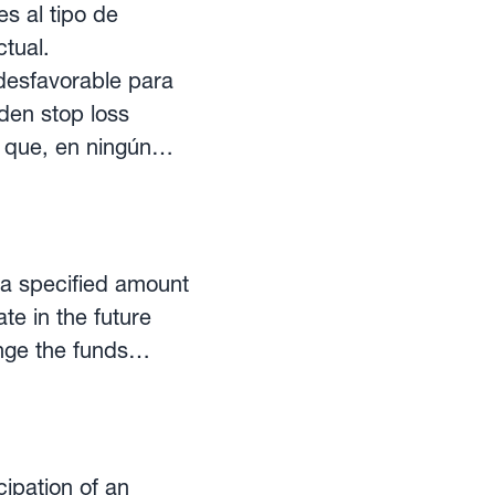
s al tipo de
tual.
 desfavorable para
rden stop loss
 que, en ningún
l a specified amount
te in the future
nge the funds
e of forward
ses to hedge
 However, hedging
cipation of an