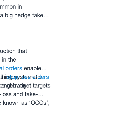
ous exchange rate
common in
 a big hedge taken
Businesses that need
ard contracts.
ollateral and
tress in credit
ng program or
uction that
ging.
in the
al orders
enable
ining systematic
ith
stop-loss orders
ce of budget targets
hange rate
-loss and take-
are known as ‘OCOs’,