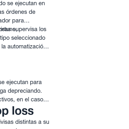
do se ejecutan en
Las órdenes de
ador para
ortuno,
isas supervisa los
 tipo seleccionado
 la automatización
omprar y vender de
se ejecutan para
siga depreciando.
tivos, en el caso
p loss
isas distintas a su