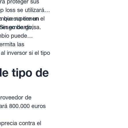
ra proteger sus
p loss se utilizará
ambio supere un
 que no tienen el
riesgo de divisa.
 Sin embargo,
ambio puede
ermita las
l inversor si el tipo
e tipo de
proveedor de
ará 800.000 euros
eprecia contra el