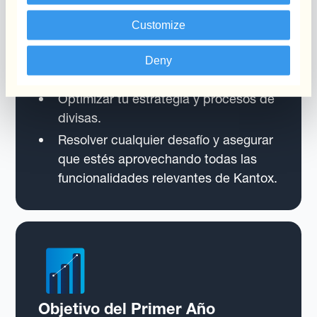
tu asesor se centra en ajustar tu
Customize
configuración:
Establecer reuniones semanales
Deny
regulares con tu equipo.
Optimizar tu estrategia y procesos de
divisas.
Resolver cualquier desafío y asegurar
que estés aprovechando todas las
funcionalidades relevantes de Kantox.
Objetivo del Primer Año