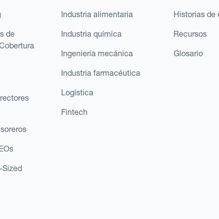
g
Industria alimentaria
Historias de 
s de
Industria química
Recursos
Cobertura
Ingeniería mecánica
Glosario
Industria farmacéutica
Logística
rectores
Fintech
esoreros
CEOs
d-Sized