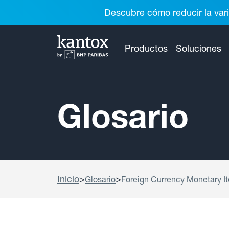
Descubre cómo reducir la vari
Productos
Soluciones
Glosario
Inicio
>
>
Glosario
Foreign Currency Monetary I