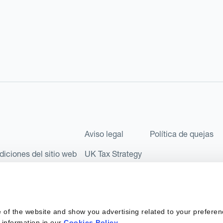
Aviso legal
Política de quejas
diciones del sitio web
UK Tax Strategy
les como Sociedad Limitada (Limited Company) bajo el número de comp
l número FRN: 580343, como Entidad de Pago en virtud del Reglamento
 of the website and show you advertising related to your preferen
 sociedad privada española con número de identificación fiscal: B67
 information in our
Cookies Policy
.