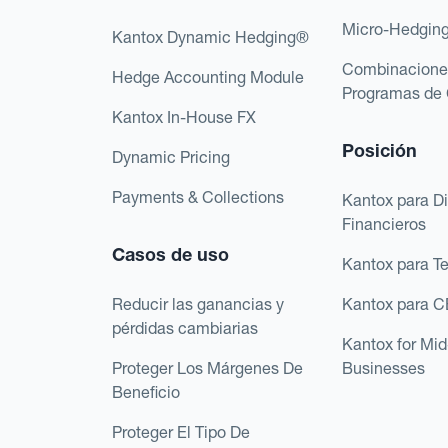
Micro-Hedgin
Kantox Dynamic Hedging®
Combinacione
Hedge Accounting Module
Programas de 
Kantox In-House FX
Posición
Dynamic Pricing
Payments & Collections
Kantox para Di
Financieros
Casos de uso
Kantox para T
Reducir las ganancias y
Kantox para 
pérdidas cambiarias
Kantox for Mi
Proteger Los Márgenes De
Businesses
Beneficio
Proteger El Tipo De