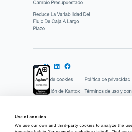
Cambio Presupuestado
Reduce La Variabilidad Del
Flujo De Caja A Largo
Plazo
Política de cookies
Política de privacidad
Regulación de Kantox
Términos de uso y con
©2026 Kantox.com
Kantox Limited está incorporada en Inglaterra y Ga
Use of cookies
Financial Conduct Authority de Reino Unido, con e
We use our own and third-party cookies to analyze the use
Regulations 2017). Kantox European Union SL es una
browsing habits (for example, websites visited). Find more