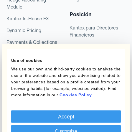
Module
Posición
Kantox In-House FX
Kantox para Directores
Dynamic Pricing
Financieros
Payments & Collections
Kantox para Tesoreros
Casos de uso
Kantox para CEOs
Use of cookies
We use our own and third-party cookies to analyze the
Kantox for Mid-Sized
Reducir las ganancias y
use of the website and show you advertising related to
Businesses
pérdidas cambiarias
your preferences based on a profile created from your
browsing habits (for example, websites visited). Find
Proteger Los Márgenes
more information in our
Cookies Policy
.
De Beneficio
Proteger El Tipo De
Cambio Presupuestado
Accept
Reduce La Variabilidad
Customize