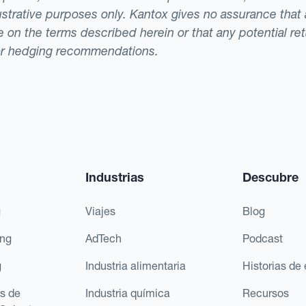
llustrative purposes only. Kantox gives no assurance tha
ade on the terms described herein or that any potential r
or hedging recommendations.
Industrias
Descubre
g
Viajes
Blog
ing
AdTech
Podcast
g
Industria alimentaria
Historias de 
s de
Industria química
Recursos