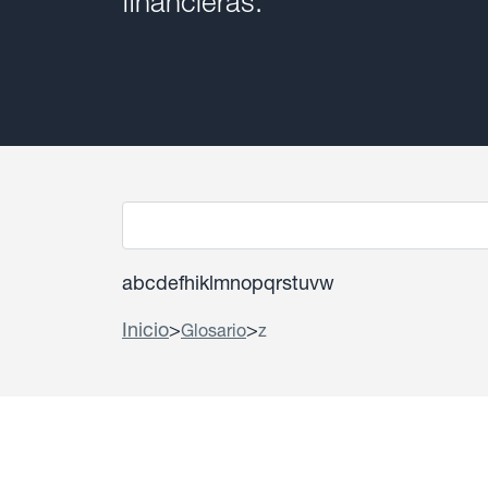
financieras.
a
b
c
d
e
f
h
i
k
l
m
n
o
p
q
r
s
t
u
v
w
Inicio
>
>
Glosario
z