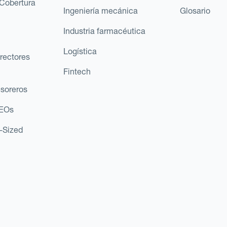
Cobertura
Ingeniería mecánica
Glosario
Industria farmacéutica
Logística
rectores
Fintech
esoreros
CEOs
d-Sized