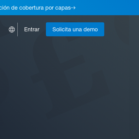
lución de cobertura por capas
Entrar
Solicita una demo