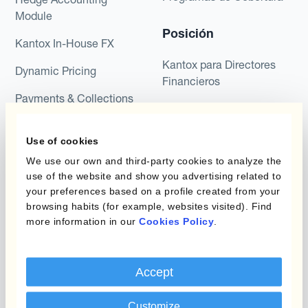
Module
Posición
Kantox In-House FX
Kantox para Directores
Dynamic Pricing
Financieros
Payments & Collections
Kantox para Tesoreros
Casos de uso
Kantox para CEOs
Use of cookies
We use our own and third-party cookies to analyze the
Kantox for Mid-Sized
Reducir las ganancias y
use of the website and show you advertising related to
Businesses
pérdidas cambiarias
your preferences based on a profile created from your
browsing habits (for example, websites visited). Find
Proteger Los Márgenes
more information in our
Cookies Policy
.
De Beneficio
Proteger El Tipo De
Cambio Presupuestado
Accept
Reduce La Variabilidad
Customize