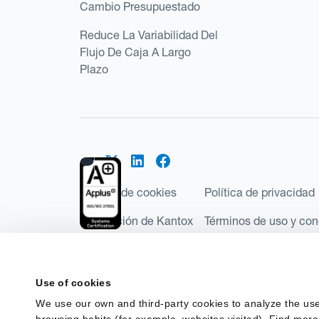
Cambio Presupuestado
Reduce La Variabilidad Del
Flujo De Caja A Largo
Plazo
Política de cookies
Política de privacidad
Regulación de Kantox
Términos de uso y con
©2026 Kantox.com
Kantox Limited está incorporada en Inglaterra y Ga
Use of cookies
Financial Conduct Authority de Reino Unido, con e
We use our own and third-party cookies to analyze the use
Regulations 2017). Kantox European Union SL es una
browsing habits (for example, websites visited). Find more