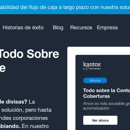
abilidad del flujo de caja a largo plazo con nuestra so
Historias de éxito
Blog
Recursos
Empresa
Todo Sobre
de
de divisas?
La
 solución, pero hasta
randes corporaciones
biando.
En nuestro