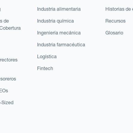
g
Industria alimentaria
Historias de 
s de
Industria química
Recursos
Cobertura
Ingeniería mecánica
Glosario
Industria farmacéutica
Logística
rectores
Fintech
esoreros
CEOs
d-Sized