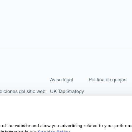
Aviso legal
Política de quejas
diciones del sitio web
UK Tax Strategy
les como Sociedad Limitada (Limited Company) bajo el número de comp
l número FRN: 580343, como Entidad de Pago en virtud del Reglamento
 of the website and show you advertising related to your preferen
 sociedad privada española con número de identificación fiscal: B67
 information in our
Cookies Policy
.