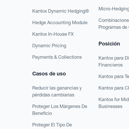
Micro-Hedgin
Kantox Dynamic Hedging®
Combinacione
Hedge Accounting Module
Programas de 
Kantox In-House FX
Posición
Dynamic Pricing
Payments & Collections
Kantox para Di
Financieros
Casos de uso
Kantox para T
Reducir las ganancias y
Kantox para 
pérdidas cambiarias
Kantox for Mi
Proteger Los Márgenes De
Businesses
Beneficio
Proteger El Tipo De