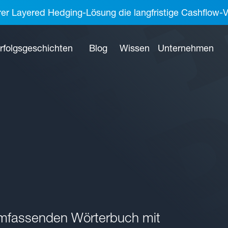
rer Layered Hedging-Lösung die langfristige Cashflow-V
rfolgsgeschichten
Blog
Wissen
Unternehmen
umfassenden Wörterbuch mit