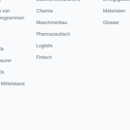
n von
Chemie
Materialen
programmen
Maschinenbau
Glossar
Pharmazeutisch
Logistik
Os
Fintech
asurer
Os
 Mittelstand