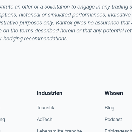
tute an offer or a solicitation to engage in any trading 
ptions, historical or simulated performances, indicative
llustrative purposes only. Kantox gives no assurance tha
ade on the terms described herein or that any potential r
or hedging recommendations.
Industrien
Wissen
g
Touristik
Blog
ing
AdTech
Podcast
g
Lebensmittelbranche
Erfolgsgesch