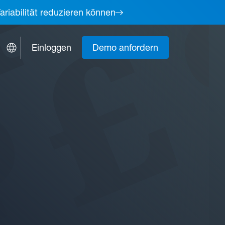
ariabilität reduzieren können
Einloggen
Demo anfordern