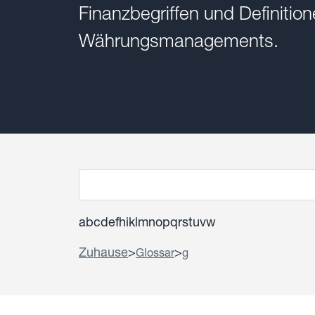
Finanzbegriffen und Definiti
Währungsmanagements.
a
b
c
d
e
f
h
i
k
l
m
n
o
p
q
r
s
t
u
v
w
Zuhause
>
>
Glossar
g