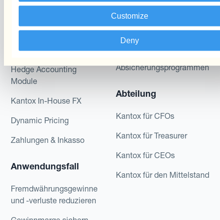
Produkte
Layered Hedging
Customize
Micro-Hedging
Kantox Dynamic
Deny
Hedging®
Kombinationen von
Absicherungsprogrammen
Hedge Accounting
Module
Abteilung
Kantox In-House FX
Kantox für CFOs
Dynamic Pricing
Kantox für Treasurer
Zahlungen & Inkasso
Kantox für CEOs
Anwendungsfall
Kantox für den Mittelstand
Fremdwährungsgewinne
und -verluste reduzieren
Gewinnmarge sichern