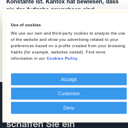
Konstante ist. Kantox hat bewiesen, dass
sie der Aufgabe gewachsen sind.
Use of cookies
Luciano Garavaglia
We use our own and third-party cookies to analyze the use
CEO at 10Tel
of the website and show you advertising related to your
preferences based on a profile created from your browsing
habits (for example, websites visited). Find more
information in our
Cookies Policy
.
Accept
Customize
Vereinbaren Sie eine
Deny
Demo-Session und
schaffen Sie ein