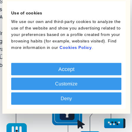
Schwachstellenanalysen, Bug-Bounty-Programme
sowie systematische interne und externe Sicherheits-
Use of cookies
Audits.
We use our own and third-party cookies to analyze the
use of the website and show you advertising related to
Im unwahrscheinlichen Fall eines Sicherheitsvorfalls
your preferences based on a profile created from your
garantieren wir eine umgehende Kommunikation und
browsing habits (for example, websites visited). Find
more information in our
Cookies Policy
.
rasches Handeln - selbstverständlich in voller
Übereinstimmung mit den gesetzlichen Meldepflichten
bei Datenschutzverletzungen.
Accept
Customize
Deny