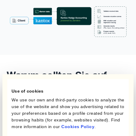
Warum sollten Sie auf
Kantox setzen?
Use of cookies
We use our own and third-party cookies to analyze the
Kantox und
Zanders
vereinen führende FX-
use of the website and show you advertising related to
Hedging-Expertise mit tiefgehendem Hedge-
your preferences based on a profile created from your
Accounting-Know-how, um Unternehmen eine
browsing habits (for example, websites visited). Find
more information in our
Cookies Policy
.
präzise, auditfähige Compliance zu ermöglichen.