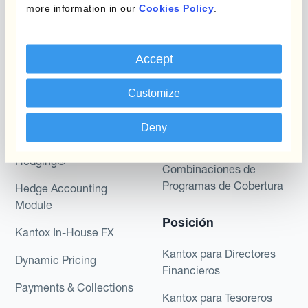
more information in our
Cookies Policy
.
Programas
Accept
Automatización de la
Gestión de Divisas
Static Hedging
Customize
Productos
Layered Hedging
Deny
Micro-Hedging
Kantox Dynamic
Hedging®
Combinaciones de
Programas de Cobertura
Hedge Accounting
Module
Posición
Kantox In-House FX
Kantox para Directores
Dynamic Pricing
Financieros
Payments & Collections
Kantox para Tesoreros