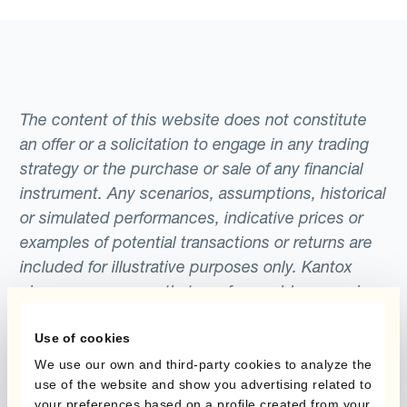
The content of this website does not constitute
an offer or a solicitation to engage in any trading
strategy or the purchase or sale of any financial
instrument. Any scenarios, assumptions, historical
or simulated performances, indicative prices or
examples of potential transactions or returns are
included for illustrative purposes only. Kantox
gives no assurance that any favourable scenarios
described are likely to happen, that it is possible
to trade on the terms described herein or that any
Use of cookies
potential returns illustrated can be achieved.
We use our own and third-party cookies to analyze the
use of the website and show you advertising related to
Kantox does not provide any investment advice
your preferences based on a profile created from your