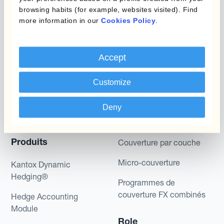
or hedging recommendations.
browsing habits (for example, websites visited). Find
more information in our
Cookies Policy
.
Accept
Customize
Programmes
Automatisation de la
Deny
Gestion des Devises
Couverture budgétaire
Produits
Couverture par couche
Micro-couverture
Kantox Dynamic
Hedging®
Programmes de
couverture FX combinés
Hedge Accounting
Module
Role