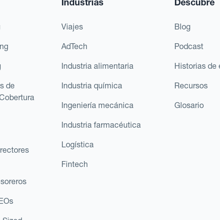
Industrias
Descubre
g
Viajes
Blog
ing
AdTech
Podcast
g
Industria alimentaria
Historias de 
s de
Industria química
Recursos
Cobertura
Ingeniería mecánica
Glosario
Industria farmacéutica
Logística
rectores
Fintech
esoreros
CEOs