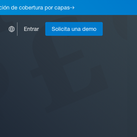
lución de cobertura por capas
Entrar
Solicita una demo