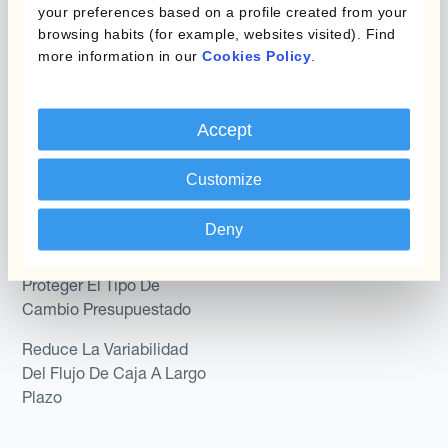
Kantox para Directores
your preferences based on a profile created from your
Dynamic Pricing
Financieros
browsing habits (for example, websites visited). Find
more information in our
Cookies Policy
.
Payments & Collections
Kantox para Tesoreros
Casos de uso
Kantox para CEOs
Accept
Kantox for Mid-Sized
Reducir las ganancias y
Businesses
Customize
pérdidas cambiarias
Proteger Los Márgenes
Deny
De Beneficio
Proteger El Tipo De
Cambio Presupuestado
Reduce La Variabilidad
Del Flujo De Caja A Largo
Plazo