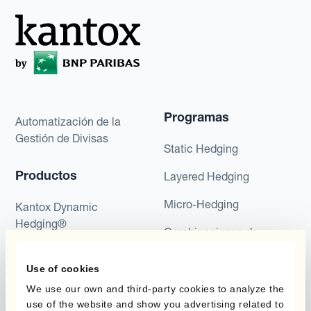
Programas
Automatización de la
Gestión de Divisas
Static Hedging
Productos
Layered Hedging
Micro-Hedging
Kantox Dynamic
Hedging®
Combinaciones de
Programas de Cobertura
Hedge Accounting
Module
Use of cookies
Posición
We use our own and third-party cookies to analyze the
Kantox In-House FX
use of the website and show you advertising related to