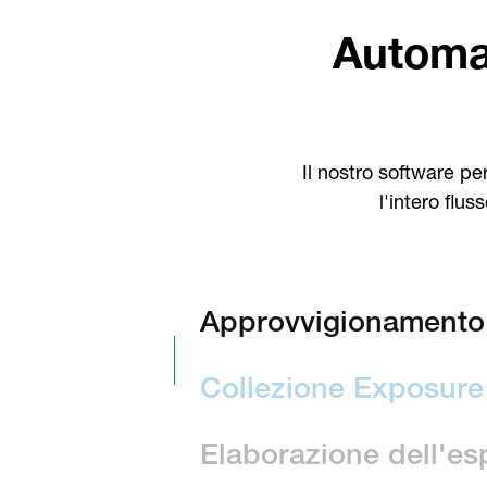
Automat
Il nostro software pe
l'intero flus
Approvvigionamento d
Dynamic Pricing aggiorna automa
Collezione Exposure
base ai movimenti del mercato va
tua azienda a ottenere un vanta
Acquisisci automaticamente tutti 
proteggere i margini.
sull'esposizione FX, comprese pre