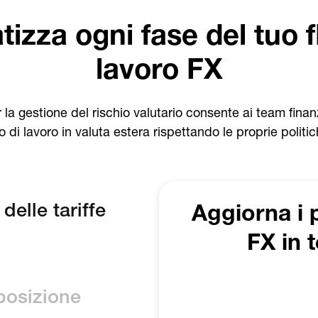
izza ogni fase del tuo f
lavoro FX
r la gestione del rischio valutario consente ai team finan
so di lavoro in valuta estera rispettando le proprie politi
elle tariffe
Identifi
l'esp
ticamente i prezzi in
lutario, aiutando la
ggio competitivo e
i dati
visioni, ordini fermi e