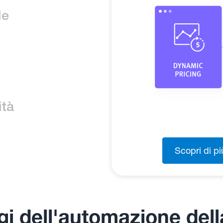
tema aziendale, inclusi
posizione
Kantox utilizza trigger
le
re i programmi di
ading FX aziendale di
tire il rischio di
iche come il P&L delle
 e i KPI di copertura a
etto dagli utili e dalle
ità
Scopri di più sull
ui derivati con report
nte automatizzati e
l rischio valutario e la
zioni automatizzate di