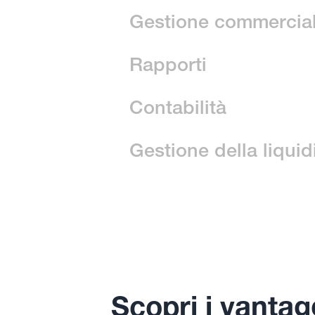
voci di bilancio, da qualsiasi sis
ERP, TMS e altri strumenti.
Elaborazione dell'es
Il monitoraggio in tempo reale di 
Gestione commercia
basati sul mercato per ottimizza
copertura valutaria.
Connettiti alla piattaforma di tr
Rapporti
tua scelta per ridurre i costi e ges
controparte.
Visualizza istantaneamente metr
Contabilità
negoziazioni, l'impatto sul futuro
più livelli.
Elimina la variabilità del reddito n
Gestione della liquid
perdite valutarie non realizzati s
di hedge accounting completame
Colma il divario tra la gestione de
pronti per la revisione.
gestione della liquidità con solu