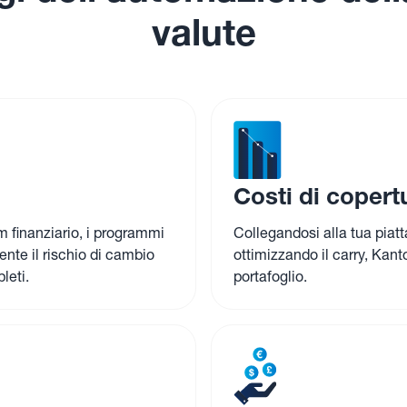
.
gi dell'automazione dell
valute
Costi di copertu
am finanziario, i programmi
Collegandosi alla tua piatt
nte il rischio di cambio
ottimizzando il carry, Kanto
leti.
portafoglio.