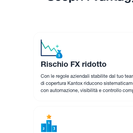
esecuzione di swap e pagamenti
Scopri i vantag
Rischio FX ridotto
Con le regole aziendali stabilite dal tuo te
di copertura Kantox riducono sistematicame
con automazione, visibilità e controllo comp