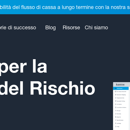
bilità del flusso di cassa a lungo termine con la nostr
rie di successo
Blog
Risorse
Chi siamo
per la
del Rischio