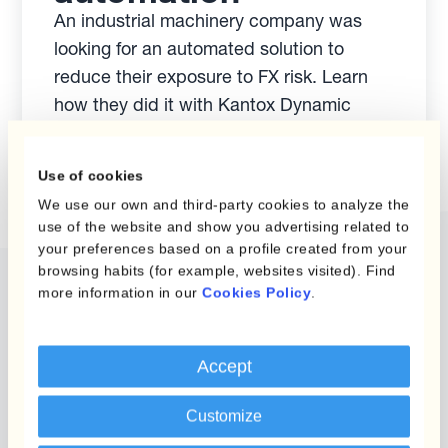
An industrial machinery company was
looking for an automated solution to
reduce their exposure to FX risk. Learn
how they did it with Kantox Dynamic
Hedging.
Use of cookies
We use our own and third-party cookies to analyze the
use of the website and show you advertising related to
your preferences based on a profile created from your
browsing habits (for example, websites visited). Find
more information in our
Cookies Policy
.
Comience a beneficiarse
de la automatización de la
Accept
gestión de divisas
Customize
Permitimos que las empresas empiecen a