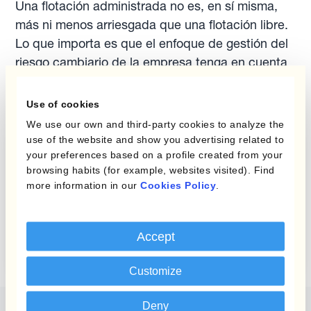
Una flotación administrada no es, en sí misma,
más ni menos arriesgada que una flotación libre.
Lo que importa es que el enfoque de gestión del
riesgo cambiario de la empresa tenga en cuenta
las dinámicas específicas de cada régimen en el
que opera.
Use of cookies
We use our own and third-party cookies to analyze the
use of the website and show you advertising related to
your preferences based on a profile created from your
Report
browsing habits (for example, websites visited). Find
Guía Para la
more information in our
Cookies Policy
.
Cobertura del
Presupuesto
Accept
Customize
Deny