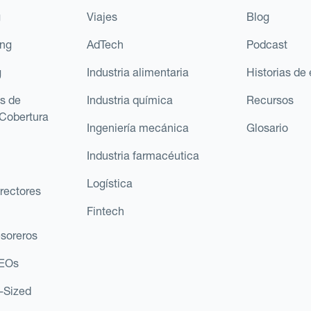
g
Viajes
Blog
ing
AdTech
Podcast
g
Industria alimentaria
Historias de 
s de
Industria química
Recursos
Cobertura
Ingeniería mecánica
Glosario
Industria farmacéutica
Logística
rectores
Fintech
esoreros
CEOs
d-Sized