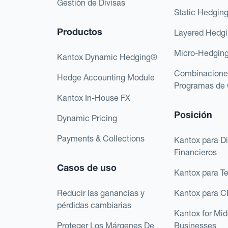
Gestión de Divisas
Static Hedgin
Productos
Layered Hedg
Micro-Hedgin
Kantox Dynamic Hedging®
Combinacione
Hedge Accounting Module
Programas de 
Kantox In-House FX
Posición
Dynamic Pricing
Payments & Collections
Kantox para Di
Financieros
Casos de uso
Kantox para T
Reducir las ganancias y
Kantox para 
pérdidas cambiarias
Kantox for Mi
Proteger Los Márgenes De
Businesses