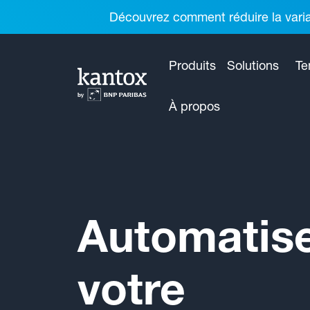
Découvrez comment réduire la variab
Produits
Solutions
Te
À propos
Automatis
votre