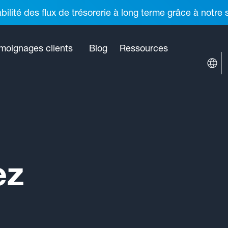
ilité des flux de trésorerie à long terme grâce à notre
moignages clients
Blog
Ressources
ez