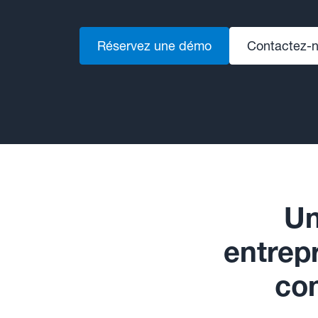
Réservez une démo
Contactez-
Un
entrep
con