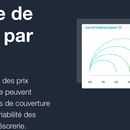
e de
 par
 des prix
de peuvent
s de couverture
iabilité des
ésorerie.