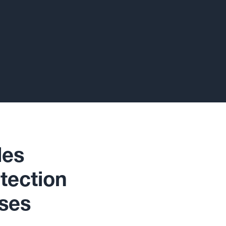
les
tection
ises