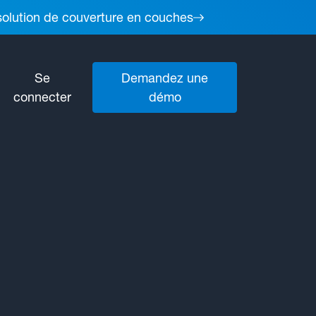
 solution de couverture en couches
Se
Demandez une
connecter
démo