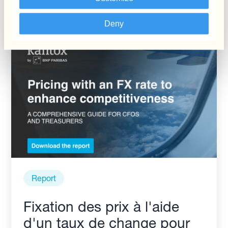
Centraliser La Gestion Du
Risque de Change
Deny
Report
Fixation des prix à l'aide
d'un taux de change pour