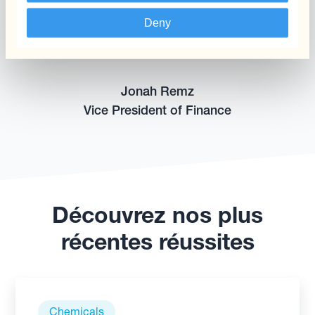
new geographies and to support new
Deny
currencies with minimal overhead.
Jonah Remz
Vice President of Finance
Découvrez nos plus
récentes réussites
Chemicals