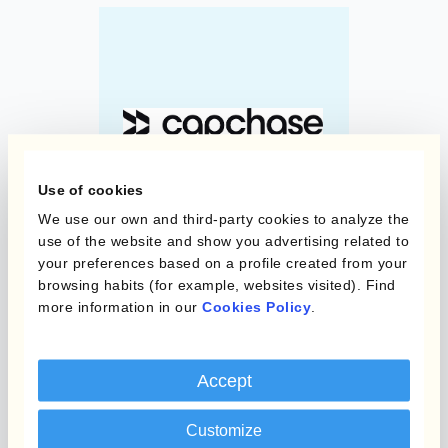
Use of cookies
We use our own and third-party cookies to analyze the
use of the website and show you advertising related to
your preferences based on a profile created from your
browsing habits (for example, websites visited). Find
more information in our
Cookies Policy
.
Through a seamless API integration,
Accept
Kantox has allowed us to put a simple
and effective hedging program on
Customize
autopilot, helping us to expand into