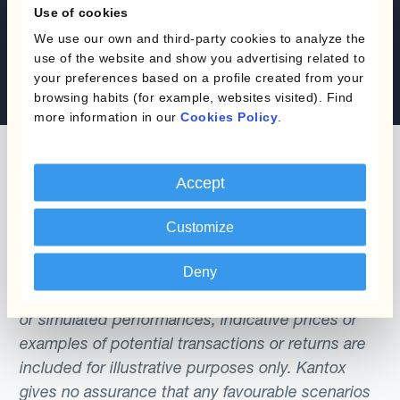
Use of cookies
Solicita una demo
We use our own and third-party cookies to analyze the
use of the website and show you advertising related to
Contáctanos
your preferences based on a profile created from your
browsing habits (for example, websites visited). Find
more information in our
Cookies Policy
.
Accept
The content of this website does not constitute
Customize
an offer or a solicitation to engage in any trading
strategy or the purchase or sale of any financial
Deny
instrument. Any scenarios, assumptions, historical
or simulated performances, indicative prices or
examples of potential transactions or returns are
included for illustrative purposes only. Kantox
gives no assurance that any favourable scenarios