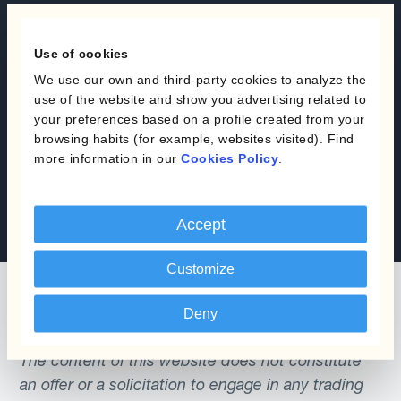
Automatisez vos
opérations de change et
Use of cookies
faites décoller votre
We use our own and third-party cookies to analyze the
use of the website and show you advertising related to
entreprise
your preferences based on a profile created from your
browsing habits (for example, websites visited). Find
more information in our
Cookies Policy
.
Réservez une démo
Contactez-nous
Accept
Customize
Deny
The content of this website does not constitute
an offer or a solicitation to engage in any trading