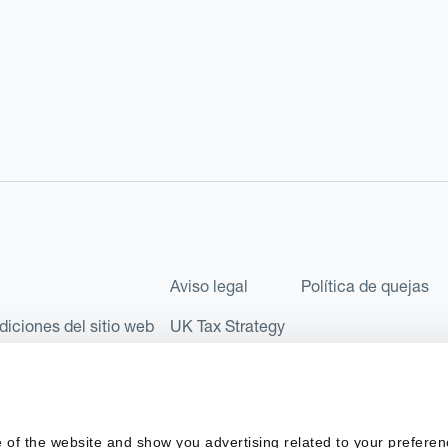
Aviso legal
Política de quejas
diciones del sitio web
UK Tax Strategy
les como Sociedad Limitada (Limited Company) bajo el número de comp
l número FRN: 580343, como Entidad de Pago en virtud del Reglamento
 of the website and show you advertising related to your preferen
 sociedad privada española con número de identificación fiscal: B67