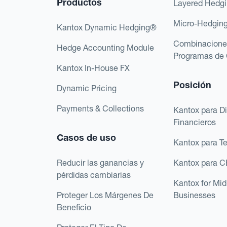
Productos
Layered Hedg
Micro-Hedgin
Kantox Dynamic Hedging®
Combinacione
Hedge Accounting Module
Programas de 
Kantox In-House FX
Posición
Dynamic Pricing
Payments & Collections
Kantox para Di
Financieros
Casos de uso
Kantox para T
Reducir las ganancias y
Kantox para 
pérdidas cambiarias
Kantox for Mi
Proteger Los Márgenes De
Businesses
Beneficio