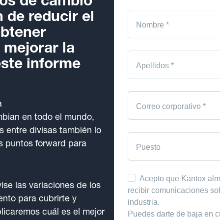
ipos de cambio
n de reducir el
obtener
 mejorar la
este informe
a
mbian en todo el mundo,
és entre divisas también lo
 puntos forward para
se las variaciones de los
nto para cubrirte y
licaremos cuál es el mejor