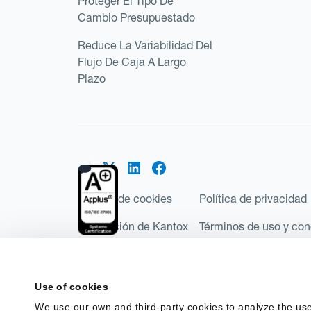
Proteger El Tipo De
Cambio Presupuestado
Reduce La Variabilidad Del
Flujo De Caja A Largo
Plazo
Política de cookies
Política de privacidad
Regulación de Kantox
Términos de uso y con
©2026 Kantox.com
Kantox Limited está incorporada en Inglaterra y Ga
Use of cookies
Financial Conduct Authority de Reino Unido, con e
We use our own and third-party cookies to analyze the use
Regulations 2017). Kantox European Union SL es una