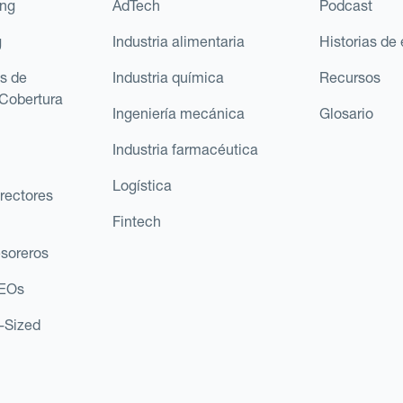
ing
AdTech
Podcast
g
Industria alimentaria
Historias de 
s de
Industria química
Recursos
Cobertura
Ingeniería mecánica
Glosario
Industria farmacéutica
Logística
rectores
Fintech
esoreros
CEOs
d-Sized