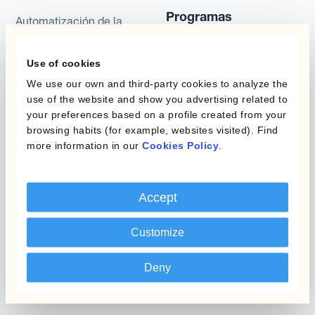
Programas
Automatización de la
Gestión de Divisas
Static Hedging
Use of cookies
Productos
Layered Hedging
We use our own and third-party cookies to analyze the
use of the website and show you advertising related to
Micro-Hedging
Kantox Dynamic
your preferences based on a profile created from your
Hedging®
browsing habits (for example, websites visited). Find
Combinaciones de
more information in our
Cookies Policy
.
Programas de Cobertura
Hedge Accounting
Module
Posición
Accept
Kantox In-House FX
Kantox para Directores
Dynamic Pricing
Customize
Financieros
Payments & Collections
Kantox para Tesoreros
Deny
Casos de uso
Kantox para CEOs