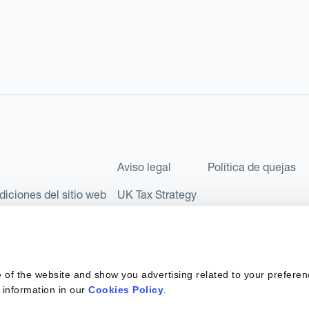
Aviso legal
Política de quejas
diciones del sitio web
UK Tax Strategy
les como Sociedad Limitada (Limited Company) bajo el número de comp
l número FRN: 580343, como Entidad de Pago en virtud del Reglamento
 of the website and show you advertising related to your preferen
 sociedad privada española con número de identificación fiscal: B67
 information in our
Cookies Policy
.
 6890 y supervisada por SEPBLAC, la Autoridad Supervisora en mater