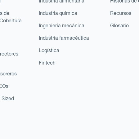
g
Industria alimentaria
Historias de 
s de
Industria química
Recursos
Cobertura
Ingeniería mecánica
Glosario
Industria farmacéutica
Logística
rectores
Fintech
esoreros
CEOs
d-Sized