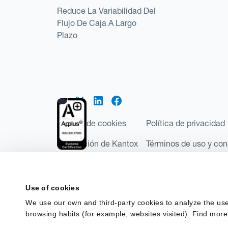
Reduce La Variabilidad Del
Flujo De Caja A Largo
Plazo
Política de cookies
Política de privacidad
Regulación de Kantox
Términos de uso y con
©2026 Kantox.com
Kantox Limited está incorporada en Inglaterra y Ga
Use of cookies
Financial Conduct Authority de Reino Unido, con e
We use our own and third-party cookies to analyze the use
Regulations 2017). Kantox European Union SL es una
browsing habits (for example, websites visited). Find more
España como Entidad de Pago con número de registro
financiación del terrorismo en España.