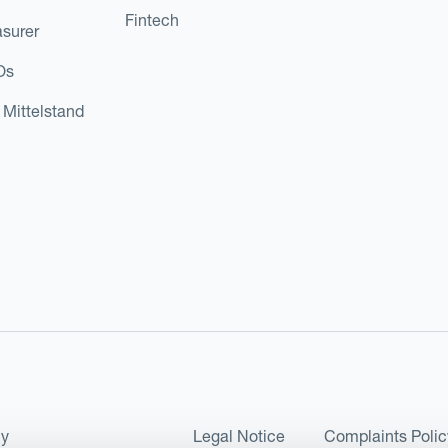
Fintech
asurer
Os
 Mittelstand
cy
Legal Notice
Complaints Polic