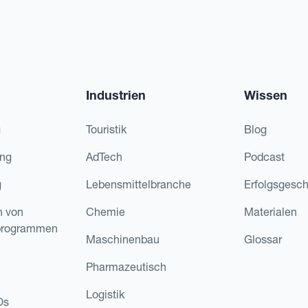
Industrien
Wissen
g
Touristik
Blog
ing
AdTech
Podcast
g
Lebensmittelbranche
Erfolgsgesch
n von
Chemie
Materialen
programmen
Maschinenbau
Glossar
Pharmazeutisch
Logistik
Os