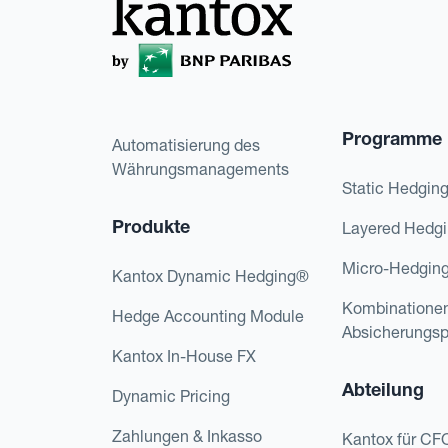
Programme
Automatisierung des
Währungsmanagements
Static Hedgin
Produkte
Layered Hedg
Micro-Hedgin
Kantox Dynamic Hedging®
Kombinatione
Hedge Accounting Module
Absicherungs
Kantox In-House FX
Abteilung
Dynamic Pricing
Zahlungen & Inkasso
Kantox für CF