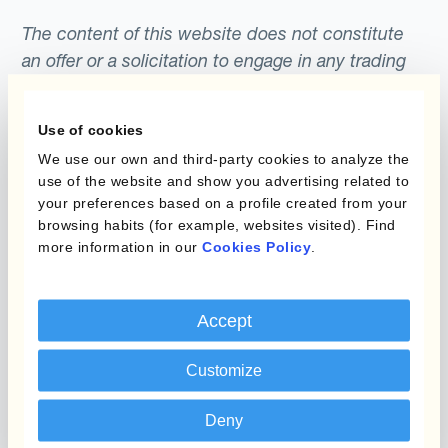
The content of this website does not constitute
an offer or a solicitation to engage in any trading
strategy or the purchase or sale of any financial
instrument. Any scenarios, assumptions, historical
Use of cookies
or simulated performances, indicative prices or
We use our own and third-party cookies to analyze the
examples of potential transactions or returns are
use of the website and show you advertising related to
included for illustrative purposes only. Kantox
your preferences based on a profile created from your
gives no assurance that any favourable scenarios
browsing habits (for example, websites visited). Find
described are likely to happen, that it is possible
more information in our
Cookies Policy
.
to trade on the terms described herein or that any
potential returns illustrated can be achieved.
Accept
Kantox does not provide any investment advice
or hedging recommendations.
Customize
Deny