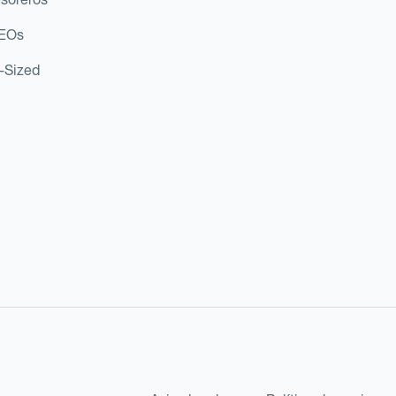
CEOs
d-Sized