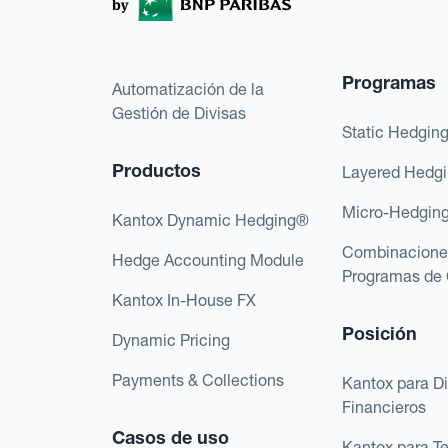
Programas
Automatización de la
Gestión de Divisas
Static Hedgin
Productos
Layered Hedg
Micro-Hedgin
Kantox Dynamic Hedging®
Combinacione
Hedge Accounting Module
Programas de 
Kantox In-House FX
Posición
Dynamic Pricing
Payments & Collections
Kantox para Di
Financieros
Casos de uso
Kantox para T