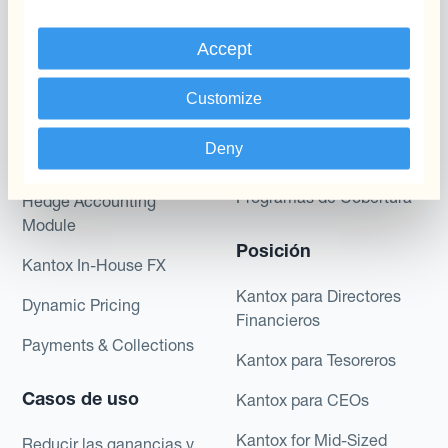
Programas
Automatización de la
Gestión de Divisas
Accept
Static Hedging
Productos
Layered Hedging
Customize
Micro-Hedging
Kantox Dynamic
Deny
Hedging®
Combinaciones de
Programas de Cobertura
Hedge Accounting
Module
Posición
Kantox In-House FX
Kantox para Directores
Dynamic Pricing
Financieros
Payments & Collections
Kantox para Tesoreros
Casos de uso
Kantox para CEOs
Kantox for Mid-Sized
Reducir las ganancias y