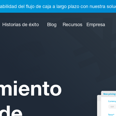
abilidad del flujo de caja a largo plazo con nuestra so
Historias de éxito
Blog
Recursos
Empresa
miento
 de