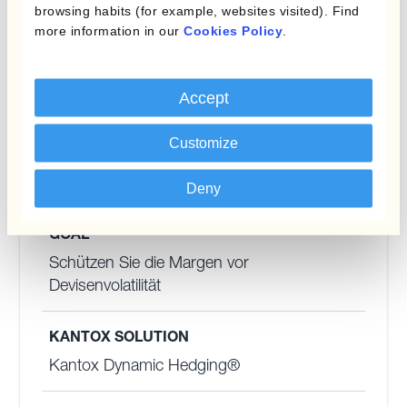
browsing habits (for example, websites visited). Find
verschiedener Bankkonten, aber sie
more information in our
Cookies Policy
.
beabsichtigen, dasselbe Kernsystem
beizubehalten, das ihnen so effektiv geholfen
hat.
Accept
Customize
Deny
GOAL
Schützen Sie die Margen vor
Devisenvolatilität
KANTOX SOLUTION
Kantox Dynamic Hedging®