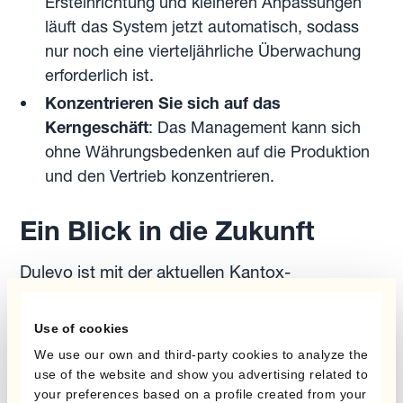
Ersteinrichtung und kleineren Anpassungen
läuft das System jetzt automatisch, sodass
nur noch eine vierteljährliche Überwachung
erforderlich ist.
Konzentrieren Sie sich auf das
Kerngeschäft
: Das Management kann sich
ohne Währungsbedenken auf die Produktion
und den Vertrieb konzentrieren.
Ein Blick in die Zukunft
Dulevo ist mit der aktuellen Kantox-
Implementierung sehr zufrieden. Seit der ersten
Implementierung sind nur minimale
Use of cookies
Änderungen erforderlich. Zu ihren
We use our own and third-party cookies to analyze the
Zukunftsplänen gehört die potenzielle
use of the website and show you advertising related to
your preferences based on a profile created from your
Erweiterung der Lösung auf die Verwaltung