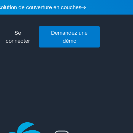
 solution de couverture en couches
Se
Demandez une
connecter
démo