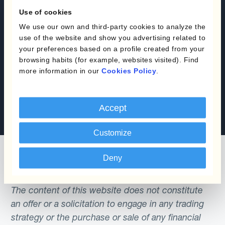
Use of cookies
Automatisiertes
We use our own and third-party cookies to analyze the
Währungsmanagement –
use of the website and show you advertising related to
your preferences based on a profile created from your
der Turbo für Ihr Geschäft!
browsing habits (for example, websites visited). Find
more information in our
Cookies Policy
.
Jetzt eine Demo buchen
Kontakt
Accept
Customize
Deny
The content of this website does not constitute
an offer or a solicitation to engage in any trading
strategy or the purchase or sale of any financial