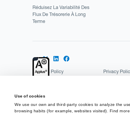
Réduisez La Variabilité Des
Flux De Trésorerie À Long
Terme
Cookies Policy
Privacy Poli
Kantox Regulatory Environment
Website Ter
©2026 Kantox.com
Use of cookies
Kantox Limited is registered in England and Wales 
We use our own and third-party cookies to analyze the use
Institution under the Payment Services Regulations
browsing habits (for example, websites visited). Find more
Spain as a Payment Institution with registration num
financing in Spain.