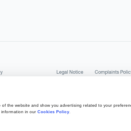
cy
Legal Notice
Complaints Polic
ms of Use and Conditions
UK Tax Strategy
as a Limited Company No 07657495 and is authorised by the Financial 
 of the website and show you advertising related to your preferen
 2017. Kantox European Union SL is a Spanish private company with t
 information in our
Cookies Policy
.
ber 6890 and supervised by SEPBLAC, the Supervisory Authority for the