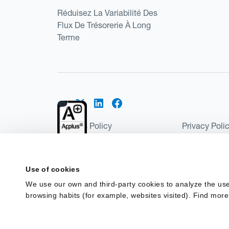
Réduisez La Variabilité Des
Flux De Trésorerie À Long
Terme
Cookies Policy
Privacy Poli
Kantox Regulatory Environment
Website Ter
©2026 Kantox.com
Use of cookies
Kantox Limited is registered in England and Wales 
We use our own and third-party cookies to analyze the use
Institution under the Payment Services Regulations
browsing habits (for example, websites visited). Find more
Spain as a Payment Institution with registration num
financing in Spain.