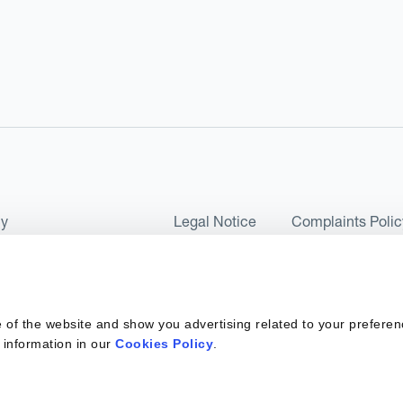
cy
Legal Notice
Complaints Polic
ms of Use and Conditions
UK Tax Strategy
as a Limited Company No 07657495 and is authorised by the Financial 
 of the website and show you advertising related to your preferen
 2017. Kantox European Union SL is a Spanish private company with t
 information in our
Cookies Policy
.
ber 6890 and supervised by SEPBLAC, the Supervisory Authority for the