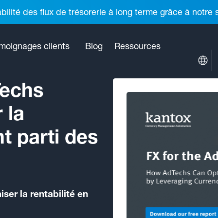
ilité des flux de trésorerie à long terme grâce à notre
moignages clients
Blog
Ressources
echs
 la
nt parti des
er la rentabilité en