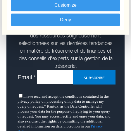
Customize
d'information
Deny
Recevez des mises à jour mensuelles avec
des ressources soigneusement
sélectionnées sur les dernières tendances
en matière de trésorerie et de finances et
des conseils d'experts sur la gestion de la
trésorerie.