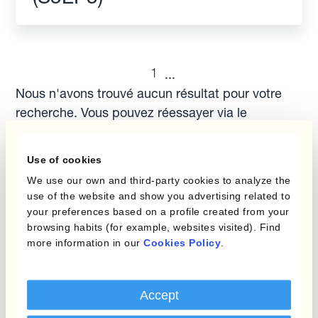
1
...
Nous n'avons trouvé aucun résultat pour votre
recherche. Vous pouvez réessayer via le
formulaire de recherche ci-dessus.
Use of cookies
We use our own and third-party cookies to analyze the
use of the website and show you advertising related to
your preferences based on a profile created from your
browsing habits (for example, websites visited). Find
Abonnez-vous à
more information in our
Cookies Policy
.
notre
Accept
bulletin