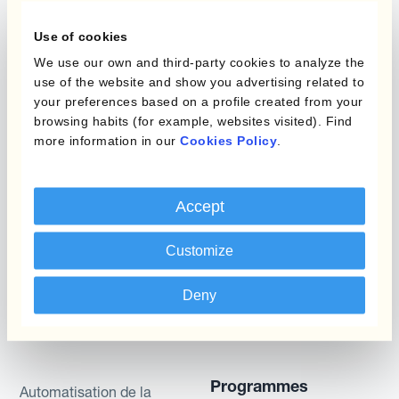
or simulated performances, indicative prices or
Use of cookies
examples of potential transactions or returns are
We use our own and third-party cookies to analyze the
included for illustrative purposes only. Kantox
use of the website and show you advertising related to
gives no assurance that any favourable scenarios
your preferences based on a profile created from your
described are likely to happen, that it is possible
browsing habits (for example, websites visited). Find
to trade on the terms described herein or that any
more information in our
Cookies Policy
.
potential returns illustrated can be achieved.
Kantox does not provide any investment advice
Accept
or hedging recommendations.
Customize
Deny
Programmes
Automatisation de la