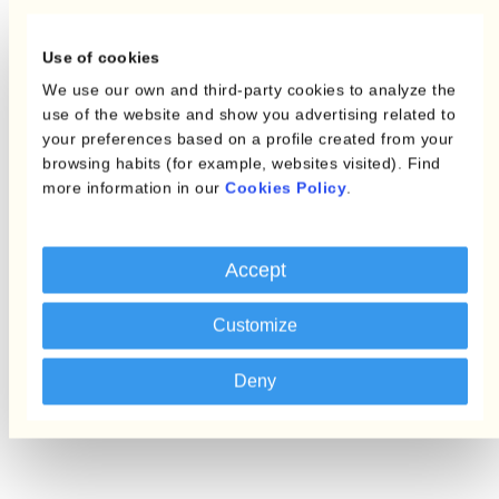
Use of cookies
We use our own and third-party cookies to analyze the
use of the website and show you advertising related to
your preferences based on a profile created from your
browsing habits (for example, websites visited). Find
more information in our
Cookies Policy
.
Tristan Peyrat
Accept
Currency Management Specialist
Customize
Deny