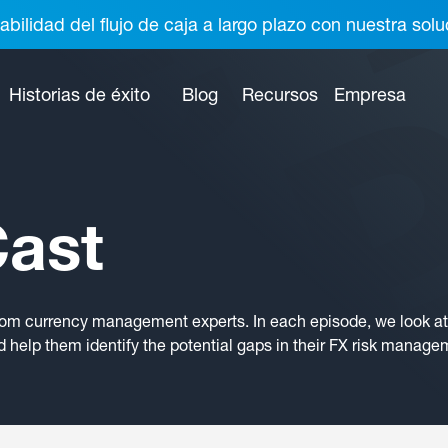
abilidad del flujo de caja a largo plazo con nuestra so
Historias de éxito
Blog
Recursos
Empresa
ast
rom currency management experts. In each episode, we look at 
 help them identify the potential gaps in their FX risk manage