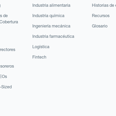
g
Industria alimentaria
Historias de 
s de
Industria química
Recursos
Cobertura
Ingeniería mecánica
Glosario
Industria farmacéutica
Logística
rectores
Fintech
esoreros
CEOs
d-Sized