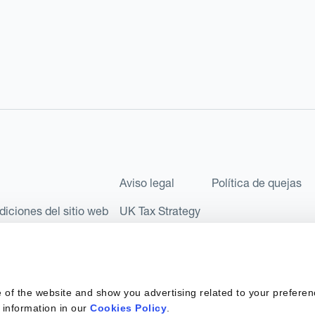
Aviso legal
Política de quejas
diciones del sitio web
UK Tax Strategy
les como Sociedad Limitada (Limited Company) bajo el número de comp
l número FRN: 580343, como Entidad de Pago en virtud del Reglamento
 of the website and show you advertising related to your preferen
 sociedad privada española con número de identificación fiscal: B67
 information in our
Cookies Policy
.
 6890 y supervisada por SEPBLAC, la Autoridad Supervisora en mater