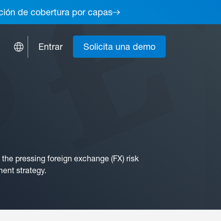
lución de cobertura por capas
Entrar
Solicita una demo
the pressing foreign exchange (FX) risk
ment strategy.