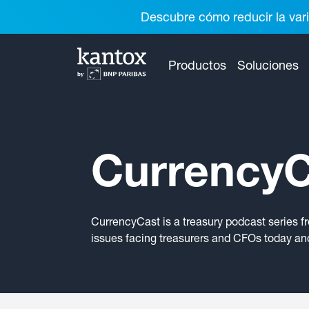
Descubre cómo reducir la vari
Productos
Soluciones
CurrencyC
CurrencyCast is a treasury podcast series f
issues facing treasurers and CFOs today and