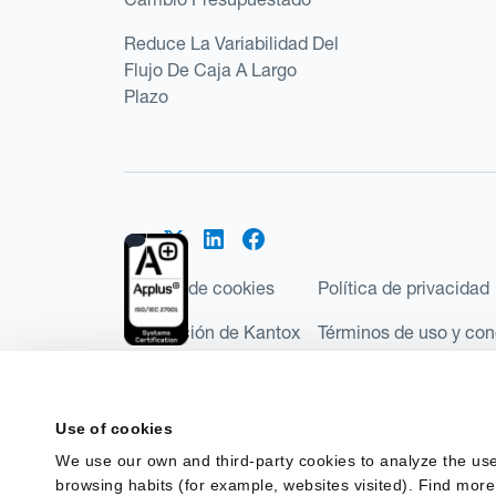
Reduce La Variabilidad Del
Flujo De Caja A Largo
Plazo
Política de cookies
Política de privacidad
Regulación de Kantox
Términos de uso y con
©2026 Kantox.com
Kantox Limited está incorporada en Inglaterra y Ga
Use of cookies
Financial Conduct Authority de Reino Unido, con e
We use our own and third-party cookies to analyze the use
Regulations 2017). Kantox European Union SL es una
browsing habits (for example, websites visited). Find more
España como Entidad de Pago con número de registro