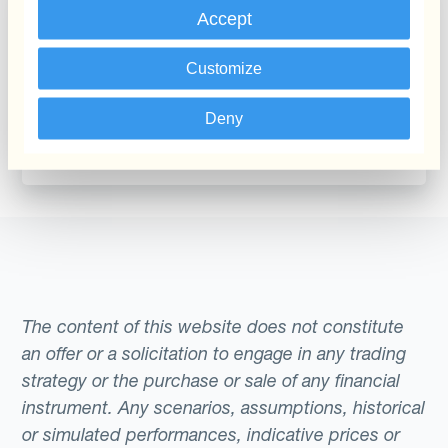
Accept
Report
A Guide to
Customize
Centralising FX Risk
Deny
Management
The content of this website does not constitute
an offer or a solicitation to engage in any trading
strategy or the purchase or sale of any financial
instrument. Any scenarios, assumptions, historical
or simulated performances, indicative prices or