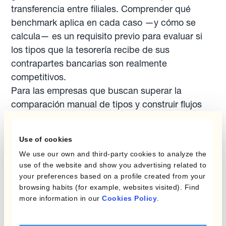
transferencia entre filiales. Comprender qué
benchmark aplica en cada caso —y cómo se
calcula— es un requisito previo para evaluar si
los tipos que la tesorería recibe de sus
contrapartes bancarias son realmente
competitivos.
Para las empresas que buscan superar la
comparación manual de tipos y construir flujos
de trabajo cambiarios sistemáticos y
automatizados,
Kantox Dynamic Hedging®
Use of cookies
proporciona la infraestructura necesaria para
We use our own and third-party cookies to analyze the
ejecutar coberturas en función de reglas
use of the website and show you advertising related to
predefinidas, eliminando la dependencia de los
your preferences based on a profile created from your
fixings diarios cuando esa dependencia
browsing habits (for example, websites visited). Find
introduce un riesgo de timing innecesario.
more information in our
Cookies Policy
.