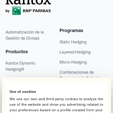
Programas
Automatización de la
Gestión de Divisas
Static Hedging
Productos
Layered Hedging
Micro-Hedging
Kantox Dynamic
Hedging®
Combinaciones de
Programas de Cobertura
Hedge Accounting
Module
Posición
Use of cookies
Kantox In-House FX
We use our own and third-party cookies to analyze the
Kantox para Directores
use of the website and show you advertising related to
Dynamic Pricing
Financieros
your preferences based on a profile created from your