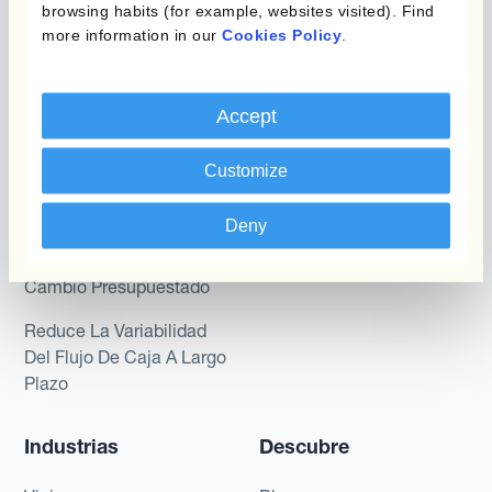
Payments & Collections
browsing habits (for example, websites visited). Find
Kantox para Tesoreros
more information in our
Cookies Policy
.
Casos de uso
Kantox para CEOs
Kantox for Mid-Sized
Accept
Reducir las ganancias y
Businesses
pérdidas cambiarias
Customize
Proteger Los Márgenes
De Beneficio
Deny
Proteger El Tipo De
Cambio Presupuestado
Reduce La Variabilidad
Del Flujo De Caja A Largo
Plazo
Industrias
Descubre