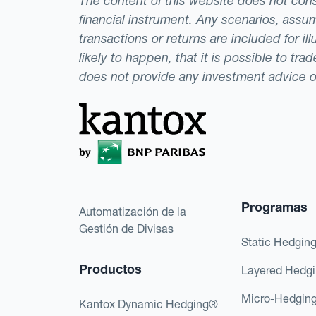
The content of this website does not consti
financial instrument. Any scenarios, assum
transactions or returns are included for i
likely to happen, that it is possible to tr
does not provide any investment advice 
Programas
Automatización de la
Gestión de Divisas
Static Hedgin
Productos
Layered Hedg
Micro-Hedgin
Kantox Dynamic Hedging®