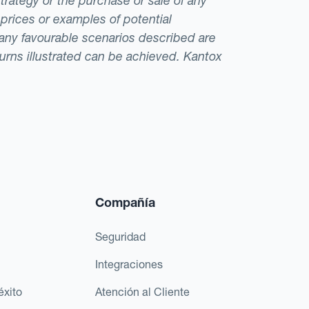
strategy or the purchase or sale of any
 prices or examples of potential
t any favourable scenarios described are
eturns illustrated can be achieved. Kantox
Compañía
Seguridad
Integraciones
éxito
Atención al Cliente