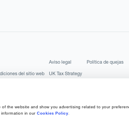
Aviso legal
Política de quejas
diciones del sitio web
UK Tax Strategy
les como Sociedad Limitada (Limited Company) bajo el número de comp
l número FRN: 580343, como Entidad de Pago en virtud del Reglamento
 of the website and show you advertising related to your preferen
 sociedad privada española con número de identificación fiscal: B67
 information in our
Cookies Policy
.
 6890 y supervisada por SEPBLAC, la Autoridad Supervisora en mater