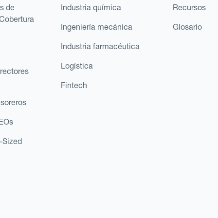
s de
Industria química
Recursos
Cobertura
Ingeniería mecánica
Glosario
Industria farmacéutica
Logística
rectores
Fintech
esoreros
CEOs
d-Sized