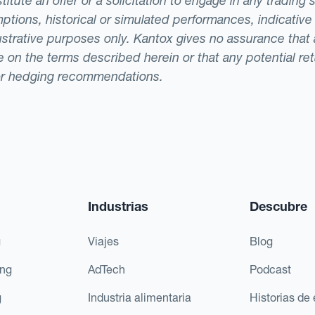
tute an offer or a solicitation to engage in any trading 
ptions, historical or simulated performances, indicative
llustrative purposes only. Kantox gives no assurance tha
ade on the terms described herein or that any potential r
or hedging recommendations.
Industrias
Descubre
g
Viajes
Blog
ing
AdTech
Podcast
g
Industria alimentaria
Historias de 