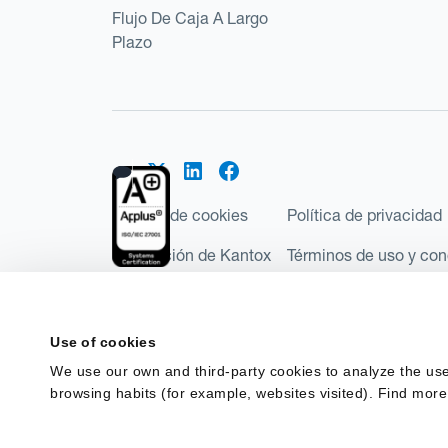
Flujo De Caja A Largo
Plazo
Política de cookies
Política de privacidad
Regulación de Kantox
Términos de uso y con
©2026 Kantox.com
Kantox Limited está incorporada en Inglaterra y Ga
Use of cookies
Financial Conduct Authority de Reino Unido, con e
We use our own and third-party cookies to analyze the use
Regulations 2017). Kantox European Union SL es una
browsing habits (for example, websites visited). Find more
España como Entidad de Pago con número de registro
financiación del terrorismo en España.