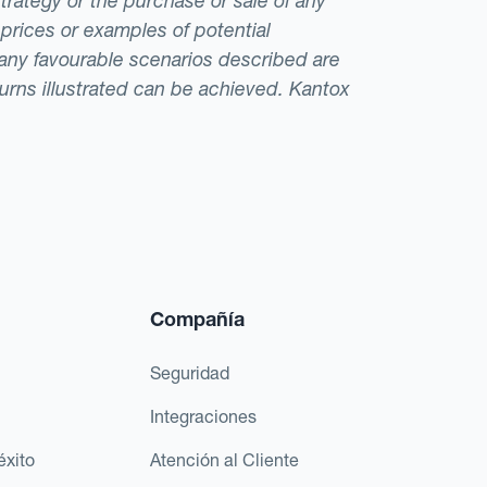
strategy or the purchase or sale of any
 prices or examples of potential
t any favourable scenarios described are
eturns illustrated can be achieved. Kantox
Compañía
Seguridad
Integraciones
éxito
Atención al Cliente