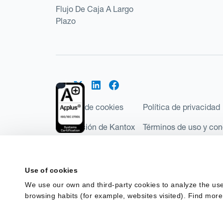
Flujo De Caja A Largo
Plazo
Política de cookies
Política de privacidad
Regulación de Kantox
Términos de uso y con
©2026 Kantox.com
Kantox Limited está incorporada en Inglaterra y Ga
Use of cookies
Financial Conduct Authority de Reino Unido, con e
We use our own and third-party cookies to analyze the use
Regulations 2017). Kantox European Union SL es una
browsing habits (for example, websites visited). Find more
España como Entidad de Pago con número de registro
financiación del terrorismo en España.