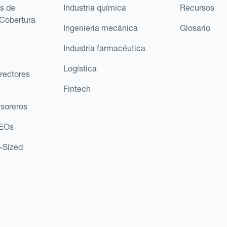
s de
Industria química
Recursos
Cobertura
Ingeniería mecánica
Glosario
Industria farmacéutica
Logística
rectores
Fintech
esoreros
CEOs
d-Sized