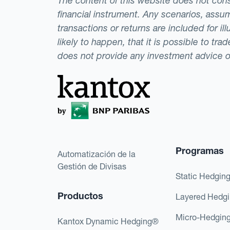
The content of this website does not consti
financial instrument. Any scenarios, assum
transactions or returns are included for i
likely to happen, that it is possible to tr
does not provide any investment advice 
Programas
Automatización de la
Gestión de Divisas
Static Hedgin
Productos
Layered Hedg
Micro-Hedgin
Kantox Dynamic Hedging®