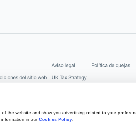
Aviso legal
Política de quejas
diciones del sitio web
UK Tax Strategy
les como Sociedad Limitada (Limited Company) bajo el número de comp
l número FRN: 580343, como Entidad de Pago en virtud del Reglamento
 of the website and show you advertising related to your preferen
 sociedad privada española con número de identificación fiscal: B67
 information in our
Cookies Policy
.
 6890 y supervisada por SEPBLAC, la Autoridad Supervisora en mater