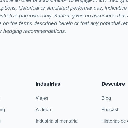
tute an offer or a solicitation to engage in any trading 
ptions, historical or simulated performances, indicative
llustrative purposes only. Kantox gives no assurance tha
ade on the terms described herein or that any potential r
or hedging recommendations.
Industrias
Descubre
g
Viajes
Blog
ing
AdTech
Podcast
g
Industria alimentaria
Historias de 