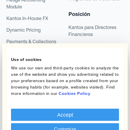
Module
Posición
Kantox In-House FX
Kantox para Directores
Dynamic Pricing
Financieros
Payments & Collections
Kantox para Tesoreros
Casos de uso
Kantox para CEOs
Use of cookies
We use our own and third-party cookies to analyze the
Kantox for Mid-Sized
Reducir las ganancias y
use of the website and show you advertising related to
Businesses
pérdidas cambiarias
your preferences based on a profile created from your
browsing habits (for example, websites visited). Find
Proteger Los Márgenes
more information in our
Cookies Policy
.
De Beneficio
Proteger El Tipo De
Cambio Presupuestado
Accept
Reduce La Variabilidad
Customize