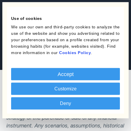
Automatiza la Gestión de
Use of cookies
las Divisas
We use our own and third-party cookies to analyze the
use of the website and show you advertising related to
Solicita una demo
your preferences based on a profile created from your
browsing habits (for example, websites visited). Find
Contáctanos
more information in our
Cookies Policy
.
Accept
Customize
The content of this website does not constitute
Deny
an offer or a solicitation to engage in any trading
strategy or the purchase or sale of any financial
instrument. Any scenarios, assumptions, historical