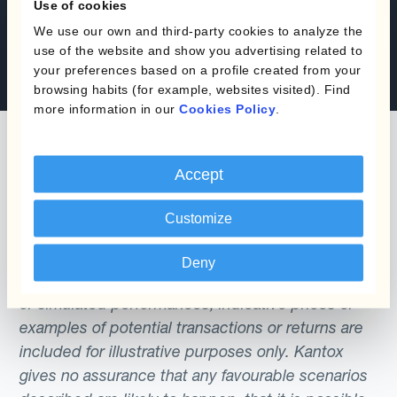
Use of cookies
Solicita una demo
We use our own and third-party cookies to analyze the
use of the website and show you advertising related to
Contáctanos
your preferences based on a profile created from your
browsing habits (for example, websites visited). Find
more information in our
Cookies Policy
.
Accept
The content of this website does not constitute
Customize
an offer or a solicitation to engage in any trading
strategy or the purchase or sale of any financial
Deny
instrument. Any scenarios, assumptions, historical
or simulated performances, indicative prices or
examples of potential transactions or returns are
included for illustrative purposes only. Kantox
gives no assurance that any favourable scenarios